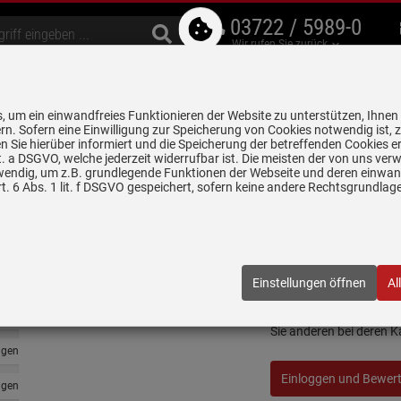
03722 / 5989-0
Wir rufen Sie zurück
bzugshauben
Geschirrspüler
Waschen & Trocknen
Spülen & Armaturen
 um ein einwandfreies Funktionieren der Website zu unterstützen, Ihnen
5 Jahre Garantie auf
rn. Sofern eine Einwilligung zur Speicherung von Cookies notwendig ist, 
alle gekennzeichneten Produkte
 Sie hierüber informiert und die Speicherung der betreffenden Cookies er
 lit. a DSGVO, welche jederzeit widerrufbar ist. Die meisten der von uns v
wendig, um z.B. grundlegende Funktionen der Webseite und deren einwand
. 6 Abs. 1 lit. f DSGVO gespeichert, sofern keine andere Rechtsgrundla
Bewertungen
Teka Radea R10 40.
ngen
Einstellungen öffnen
Al
Schreiben Sie jetzt Ihre
ngen
Sie anderen bei deren 
ngen
Einloggen und Bewer
ngen