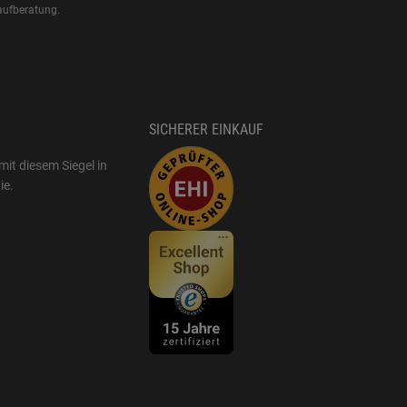
aufberatung.
SICHERER EINKAUF
mit diesem Siegel in
ie
.