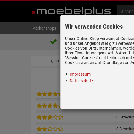
Wir verwenden Cookies
Markenshops
Backen & Kochen
Kühlen & Gefrieren
A
Unser Online-Shop verwendet Cookies,
Über 85.000 positive Bewertungen
und unser Angebot stetig zu verbesse
auf eBay, Amazon und Trusted Shops
Cookies von Drittunternehmen, werden
Ihrer Einwilligung gem. Art. 6 Abs. 1
“Session-Cookies” und technisch not
zurück zum Artikel
Cookies werden auf Grundlage von Art
Impressum
Datenschutz
0 Bewertu
0 Bewertu
0 Bewertu
0 Bewertu