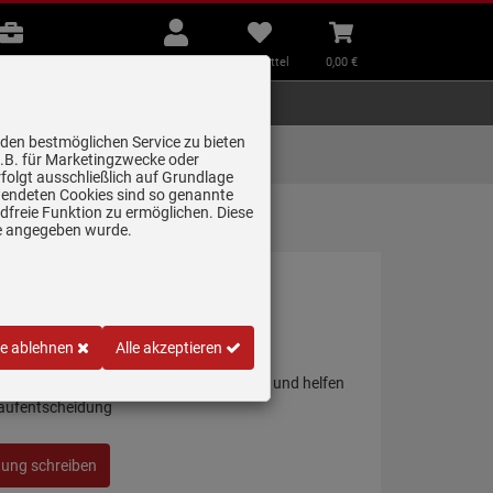
B2B
Mein
Merkzettel
Warenkorb
Beratung
Konto
aufklappen
aufklappen
Beratung
B2B
Mein Konto
Merkzettel
0,
00
€
Zubehör
Kleingeräte
Smart Home
 den bestmöglichen Service zu bieten
Lieferung zum
z.B. für Marketingzwecke oder
Wunschtermin
folgt ausschließlich auf Grundlage
erwendeten Cookies sind so genannte
freie Funktion zu ermöglichen. Diese
ge angegeben wurde.
40 M-TG Weiß Granitspüle
le ablehnen
Alle akzeptieren
 persönliche Erfahrung mit diesem Artikel und helfen
Kaufentscheidung
tung schreiben