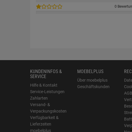
0 Bewertu
KUNDENINFOS &
MOEBELPLUS
REC
SERVICE
Über moebelplus
Dat
Hilfe & Kontakt
Geschäftskunden
Cook
Service-Leistungen
AG
Zahlarten
Vert
Versand- &
Bes
Verpackungskosten
Stre
Verfügbarkeit &
Batt
Lieferzeiten
Ver
moebelplus