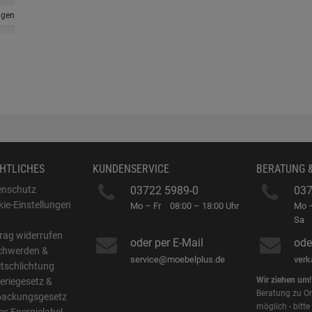
ngen
HTLICHES
KUNDENSERVICE
BERATUNG 
enschutz
03722 5989-0
037
ie-Einstellungen
Mo – Fr
08:00 – 18:00 Uhr
Mo –
B
Sa
rag widerrufen
oder per E-Mail
ode
chwerden &
service@moebelplus.de
ver
itschlichtung
Wir ziehen um!
eriegesetz &
Beratung zu On
packungsgesetz
möglich - bitte