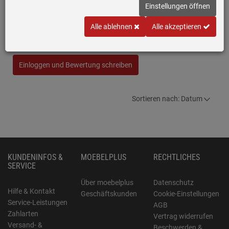
Einstellungen öffnen
Bora 2er Set ER750/1 Rundkanal
Schreiben Sie jetzt Ihre persönliche Erfahrung mit diesem Artikel
Alle ablehnen
Alle akzeptieren
und helfen Sie anderen bei deren Kaufentscheidung
Einloggen und Bewertung schreiben
Sortieren nach: Datum
KUNDENINFOS &
MOEBELPLUS
RECHTLICHES
SERVICE
Über moebelplus
Datenschutz
Hilfe & Kontakt
Geschäftskunden
Cookie-Einstellungen
Service-Leistungen
AGB
Zahlarten
Vertrag widerrufen
Versand- &
Beschwerden &