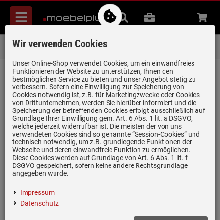
Menü
Suche
B2B
Beratung
Waren
aufkl
Wir verwenden Cookies
Über 85.000 positive Bewertungen
auf eBay, Amazon und Trusted Shops
Unser Online-Shop verwendet Cookies, um ein einwandfreies
Funktionieren der Website zu unterstützen, Ihnen den
zurück zum Artikel
bestmöglichen Service zu bieten und unser Angebot stetig zu
verbessern. Sofern eine Einwilligung zur Speicherung von
Bewertungen
Cookies notwendig ist, z.B. für Marketingzwecke oder Cookies
von Drittunternehmen, werden Sie hierüber informiert und die
Speicherung der betreffenden Cookies erfolgt ausschließlich auf
Grundlage Ihrer Einwilligung gem. Art. 6 Abs. 1 lit. a DSGVO,
0 Bewertungen
welche jederzeit widerrufbar ist. Die meisten der von uns
verwendeten Cookies sind so genannte “Session-Cookies” und
technisch notwendig, um z.B. grundlegende Funktionen der
0 Bewertungen
Webseite und deren einwandfreie Funktion zu ermöglichen.
Diese Cookies werden auf Grundlage von Art. 6 Abs. 1 lit. f
0 Bewertungen
DSGVO gespeichert, sofern keine andere Rechtsgrundlage
angegeben wurde.
0 Bewertungen
Impressum
0 Bewertungen
Datenschutz