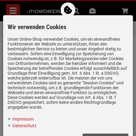
Menü
Suche
B2B
Beratung
Waren
aufkl
Wir verwenden Cookies
Über 85.000 positive Bewertungen
auf eBay, Amazon und Trusted Shops
Unser Online-Shop verwendet Cookies, um ein einwandfreies
Funktionieren der Website zu unterstützen, Ihnen den
zurück zum Artikel
bestmöglichen Service zu bieten und unser Angebot stetig zu
verbessern. Sofern eine Einwilligung zur Speicherung von
Bewertungen
Cookies notwendig ist, z.B. für Marketingzwecke oder Cookies
von Drittunternehmen, werden Sie hierüber informiert und die
Speicherung der betreffenden Cookies erfolgt ausschließlich auf
Grundlage Ihrer Einwilligung gem. Art. 6 Abs. 1 lit. a DSGVO,
0 Bewertungen
welche jederzeit widerrufbar ist. Die meisten der von uns
verwendeten Cookies sind so genannte “Session-Cookies” und
technisch notwendig, um z.B. grundlegende Funktionen der
0 Bewertungen
Webseite und deren einwandfreie Funktion zu ermöglichen.
Diese Cookies werden auf Grundlage von Art. 6 Abs. 1 lit. f
0 Bewertungen
DSGVO gespeichert, sofern keine andere Rechtsgrundlage
angegeben wurde.
0 Bewertungen
Impressum
0 Bewertungen
Datenschutz