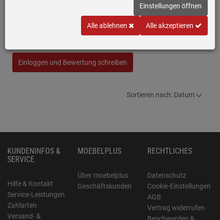
Einstellungen öffnen
Berbel Rundrohr System 150 - Muffe
Schreiben Sie jetzt Ihre persönliche Erfahrung mit diesem Artikel
Alle ablehnen
Alle akzeptieren
und helfen Sie anderen bei deren Kaufentscheidung
Einloggen und Bewertung schreiben
Sortieren nach: Datum
KUNDENINFOS &
MOEBELPLUS
RECHTLICHES
SERVICE
Über moebelplus
Datenschutz
Hilfe & Kontakt
Geschäftskunden
Cookie-Einstellungen
Service-Leistungen
AGB
Zahlarten
Vertrag widerrufen
Versand- &
Beschwerden &