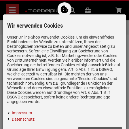
Menü
Suche
B2B
Beratung
Waren
aufkl
Wir verwenden Cookies
Über 85.000 positive Bewertungen
auf eBay, Amazon und Trusted Shops
Unser Online-Shop verwendet Cookies, um ein einwandfreies
Funktionieren der Website zu unterstützen, Ihnen den
zurück zum Artikel
bestmöglichen Service zu bieten und unser Angebot stetig zu
verbessern. Sofern eine Einwilligung zur Speicherung von
Bewertungen
Cookies notwendig ist, z.B. für Marketingzwecke oder Cookies
von Drittunternehmen, werden Sie hierüber informiert und die
Speicherung der betreffenden Cookies erfolgt ausschließlich auf
Grundlage Ihrer Einwilligung gem. Art. 6 Abs. 1 lit. a DSGVO,
6 Bewertungen
welche jederzeit widerrufbar ist. Die meisten der von uns
verwendeten Cookies sind so genannte “Session-Cookies” und
technisch notwendig, um z.B. grundlegende Funktionen der
1 Bewertungen
Webseite und deren einwandfreie Funktion zu ermöglichen.
Diese Cookies werden auf Grundlage von Art. 6 Abs. 1 lit. f
0 Bewertungen
DSGVO gespeichert, sofern keine andere Rechtsgrundlage
angegeben wurde.
0 Bewertungen
Impressum
0 Bewertungen
Datenschutz