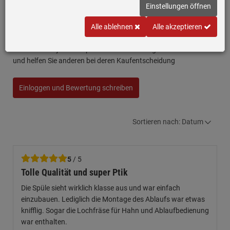
Einstellungen öffnen
Franke Strata STG 651-86 Cashmere - 114.0338.334
Alle ablehnen
Alle akzeptieren
Granitspüle
Schreiben Sie jetzt Ihre persönliche Erfahrung mit diesem Artikel
und helfen Sie anderen bei deren Kaufentscheidung
Einloggen und Bewertung schreiben
Sortieren nach: Datum
5
/ 5
Tolle Qualität und super Ptik
Die Spüle sieht wirklich klasse aus und war einfach
einzubauen. Lediglich die Montage des Ablaufs war etwas
knifflig. Sogar die Lochfräse für Hahn und Ablaufbedienung
war enthalten.