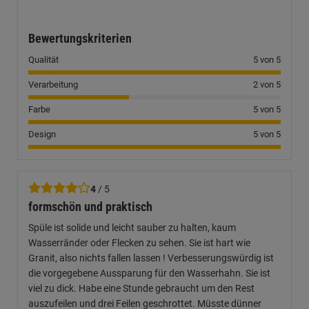
Bewertungskriterien
Qualität
5 von 5
Verarbeitung
2 von 5
Farbe
5 von 5
Design
5 von 5
4
/ 5
formschön und praktisch
Spüle ist solide und leicht sauber zu halten, kaum
Wasserränder oder Flecken zu sehen. Sie ist hart wie
Granit, also nichts fallen lassen ! Verbesserungswürdig ist
die vorgegebene Aussparung für den Wasserhahn. Sie ist
viel zu dick. Habe eine Stunde gebraucht um den Rest
auszufeilen und drei Feilen geschrottet. Müsste dünner