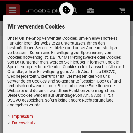
Menü
Suche
B2B
Beratung
Waren
aufkl
Wir verwenden Cookies
Über 85.000 positive Bewertungen
auf eBay, Amazon und Trusted Shops
Unser Online-Shop verwendet Cookies, um ein einwandfreies
Funktionieren der Website zu unterstützen, Ihnen den
zurück zum Artikel
bestmöglichen Service zu bieten und unser Angebot stetig zu
verbessern. Sofern eine Einwilligung zur Speicherung von
Bewertungen
Cookies notwendig ist, z.B. für Marketingzwecke oder Cookies
von Drittunternehmen, werden Sie hierüber informiert und die
Speicherung der betreffenden Cookies erfolgt ausschließlich auf
Grundlage Ihrer Einwilligung gem. Art. 6 Abs. 1 lit. a DSGVO,
0 Bewertungen
welche jederzeit widerrufbar ist. Die meisten der von uns
verwendeten Cookies sind so genannte “Session-Cookies” und
technisch notwendig, um z.B. grundlegende Funktionen der
0 Bewertungen
Webseite und deren einwandfreie Funktion zu ermöglichen.
Diese Cookies werden auf Grundlage von Art. 6 Abs. 1 lit. f
0 Bewertungen
DSGVO gespeichert, sofern keine andere Rechtsgrundlage
angegeben wurde.
0 Bewertungen
Impressum
0 Bewertungen
Datenschutz