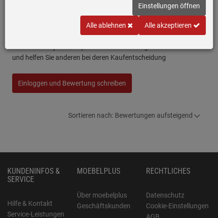
Einstellungen öffnen
Gaggenau GN 114 230 Gastronorm-Behälter GN 2/3
Alle ablehnen
Alle akzeptieren
ungelocht Edelstahl
Schreiben Sie jetzt Ihre persönliche Erfahrung mit diesem Artikel
und helfen Sie anderen bei deren Kaufentscheidung
Einloggen und Bewertung schreiben
Sortieren nach: Bewertungen aufsteigend
KUNDENINFOS &
MOEBELPLUS
RECHTLICHES
SERVICE
Über moebelplus
Datenschutz
Hilfe & Kontakt
Geschäftskunden
Cookie-Einstellungen
Service-Leistungen
AGB