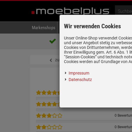
Wir verwenden Cookies
Markenshops
Backen & Kochen
Kühlen & Gefrieren
A
Unser Online-Shop verwendet Cookies,
Über 85.000 positive Bewertungen
und unser Angebot stetig zu verbesse
auf eBay, Amazon und Trusted Shops
Cookies von Drittunternehmen, werden
Ihrer Einwilligung gem. Art. 6 Abs. 1
“Session-Cookies” und technisch not
zurück zum Artikel
Cookies werden auf Grundlage von Art
Impressum
Datenschutz
0 Bewertu
0 Bewertu
0 Bewertu
0 Bewertu