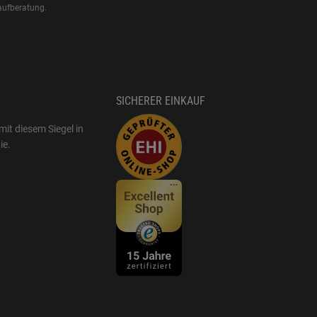
aufberatung.
SICHERER EINKAUF
mit diesem Siegel in
ie
.