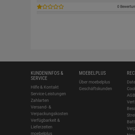
0 Bewertu
KUNDENINFOS &
MOEBELPLUS
REC
SERVICE
Über moebelplus
Dat
Hilfe & Kontakt
Geschäftskunden
Cook
Service-Leistungen
AG
Zahlarten
Vert
Versand- &
Bes
Verpackungskosten
Stre
Verfügbarkeit &
Batt
Lieferzeiten
Ver
moebelplus