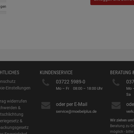
ngen
HTLICHES
KUNDENSERVICE
BERATUNG 
enschutz
03722 5989-0
037
ie-Einstellungen
Mo – Fr
08:00 – 18:00 Uhr
Mo –
B
Sa
rag widerrufen
oder per E-Mail
ode
chwerden &
service@moebelplus.de
ver
itschlichtung
Wir ziehen um!
eriegesetz &
Beratung zu On
packungsgesetz
möglich - bitte