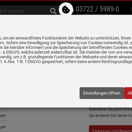
03722 / 5989-0
Wir rufen Sie zurück
bzugshauben
Geschirrspüler
Waschen & Trocknen
Spülen & Armaturen
 um ein einwandfreies Funktionieren der Website zu unterstützen, Ihnen
5 Jahre Garantie auf
rn. Sofern eine Einwilligung zur Speicherung von Cookies notwendig ist, 
alle gekennzeichneten Produkte
 Sie hierüber informiert und die Speicherung der betreffenden Cookies er
 lit. a DSGVO, welche jederzeit widerrufbar ist. Die meisten der von uns v
wendig, um z.B. grundlegende Funktionen der Webseite und deren einwand
. 6 Abs. 1 lit. f DSGVO gespeichert, sofern keine andere Rechtsgrundla
Bewertungen
Franke Basis BFG 6
ngen
Einstellungen öffnen
Al
Granitspüle
ngen
Schreiben Sie jetzt Ihre
Sie anderen bei deren 
ngen
ngen
Einloggen und Bewer