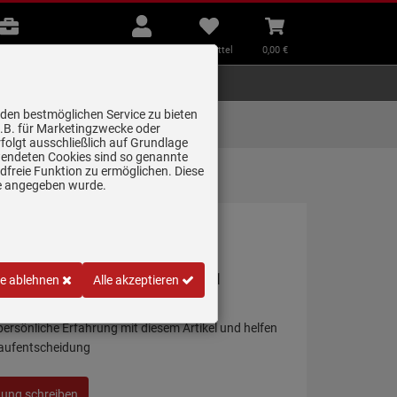
B2B
Mein
Merkzettel
Warenkorb
Beratung
Konto
aufklappen
aufklappen
Beratung
B2B
Mein Konto
Merkzettel
0,
00
€
Zubehör
Kleingeräte
Smart Home
 den bestmöglichen Service zu bieten
Lieferung zum
z.B. für Marketingzwecke oder
Wunschtermin
folgt ausschließlich auf Grundlage
erwendeten Cookies sind so genannte
freie Funktion zu ermöglichen. Diese
ge angegeben wurde.
51-78 Schiefergrau - 114.0723.961
le ablehnen
Alle akzeptieren
 persönliche Erfahrung mit diesem Artikel und helfen
Kaufentscheidung
tung schreiben