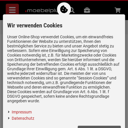
Menü
Suche
B2B
Beratung
Waren
aufkl
Wir verwenden Cookies
Über 85.000 positive Bewertungen
auf eBay, Amazon und Trusted Shops
Unser Online-Shop verwendet Cookies, um ein einwandfreies
Funktionieren der Website zu unterstützen, Ihnen den
zurück zum Artikel
bestmöglichen Service zu bieten und unser Angebot stetig zu
verbessern. Sofern eine Einwilligung zur Speicherung von
Bewertungen
Cookies notwendig ist, z.B. für Marketingzwecke oder Cookies
von Drittunternehmen, werden Sie hierüber informiert und die
Speicherung der betreffenden Cookies erfolgt ausschließlich auf
Grundlage Ihrer Einwilligung gem. Art. 6 Abs. 1 lit. a DSGVO,
0 Bewertungen
welche jederzeit widerrufbar ist. Die meisten der von uns
verwendeten Cookies sind so genannte “Session-Cookies” und
technisch notwendig, um z.B. grundlegende Funktionen der
0 Bewertungen
Webseite und deren einwandfreie Funktion zu ermöglichen.
Diese Cookies werden auf Grundlage von Art. 6 Abs. 1 lit. f
0 Bewertungen
DSGVO gespeichert, sofern keine andere Rechtsgrundlage
angegeben wurde.
0 Bewertungen
Impressum
0 Bewertungen
Datenschutz