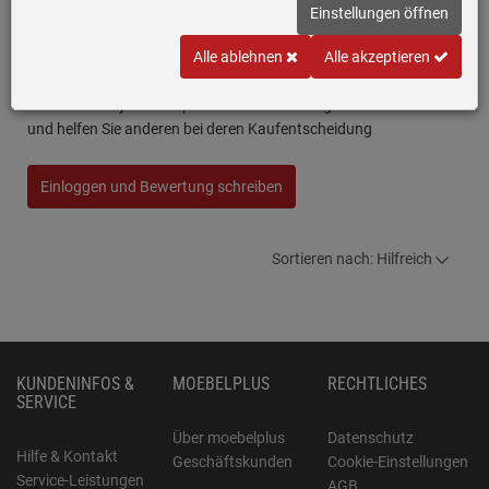
Einstellungen öffnen
Bosch PVS601GA6 Kochfeldabzug Induktion
Alle ablehnen
Alle akzeptieren
PVS601B16E + Installationszubehör
Schreiben Sie jetzt Ihre persönliche Erfahrung mit diesem Artikel
und helfen Sie anderen bei deren Kaufentscheidung
Einloggen und Bewertung schreiben
Sortieren nach: Hilfreich
KUNDENINFOS &
MOEBELPLUS
RECHTLICHES
SERVICE
Über moebelplus
Datenschutz
Hilfe & Kontakt
Geschäftskunden
Cookie-Einstellungen
Service-Leistungen
AGB