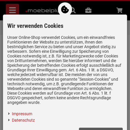
Menü
Suche
B2B
Beratung
Waren
aufkl
Wir verwenden Cookies
Über 85.000 positive Bewertungen
auf eBay, Amazon und Trusted Shops
Unser Online-Shop verwendet Cookies, um ein einwandfreies
Funktionieren der Website zu unterstützen, Ihnen den
zurück zum Artikel
bestmöglichen Service zu bieten und unser Angebot stetig zu
verbessern. Sofern eine Einwilligung zur Speicherung von
Bewertungen
Cookies notwendig ist, z.B. für Marketingzwecke oder Cookies
von Drittunternehmen, werden Sie hierüber informiert und die
Speicherung der betreffenden Cookies erfolgt ausschließlich auf
Grundlage Ihrer Einwilligung gem. Art. 6 Abs. 1 lit. a DSGVO,
0 Bewertungen
welche jederzeit widerrufbar ist. Die meisten der von uns
verwendeten Cookies sind so genannte “Session-Cookies” und
technisch notwendig, um z.B. grundlegende Funktionen der
0 Bewertungen
Webseite und deren einwandfreie Funktion zu ermöglichen.
Diese Cookies werden auf Grundlage von Art. 6 Abs. 1 lit. f
0 Bewertungen
DSGVO gespeichert, sofern keine andere Rechtsgrundlage
angegeben wurde.
0 Bewertungen
Impressum
0 Bewertungen
Datenschutz