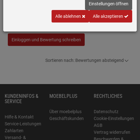
Einstellungen öffnen
Blanco Supra 400-U Edelstahlspüle Bürstfinish
Schreiben Sie jetzt Ihre persönliche Erfahrung mit diesem Artikel
Alle ablehnen
Alle akzeptieren
und helfen Sie anderen bei deren Kaufentscheidung
Einloggen und Bewertung schreiben
Sortieren nach: Bewertungen absteigend
KUNDENINFOS &
MOEBELPLUS
RECHTLICHES
SERVICE
Über moebelplus
Datenschutz
Hilfe & Kontakt
Geschäftskunden
Cookie-Einstellungen
Service-Leistungen
AGB
Zahlarten
Vertrag widerrufen
Versand- &
Beschwerden &