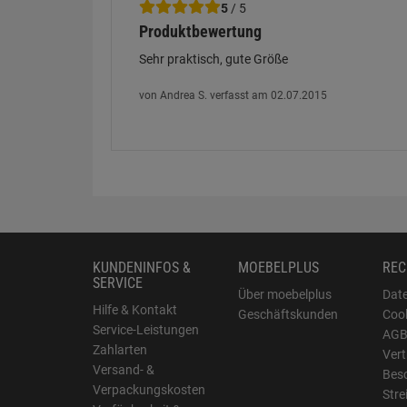
5
/ 5
Produktbewertung
Sehr praktisch, gute Größe
von Andrea S. verfasst am 02.07.2015
KUNDENINFOS &
MOEBELPLUS
REC
SERVICE
Über moebelplus
Dat
Hilfe & Kontakt
Geschäftskunden
Cook
Service-Leistungen
AG
Zahlarten
Vert
Versand- &
Bes
Verpackungskosten
Stre