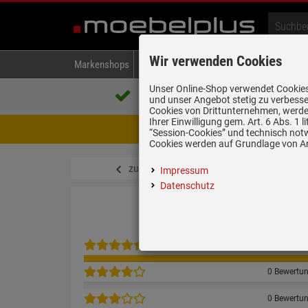
Wir verwenden Cookies
Markenshops
Backen & Kochen
Kühlen & Gefrieren
A
Unser Online-Shop verwendet Cookies,
Über 85.000 positive Bewertungen
und unser Angebot stetig zu verbesse
auf eBay, Amazon und Trusted Shops
Cookies von Drittunternehmen, werden
Ihrer Einwilligung gem. Art. 6 Abs. 1
Achtung Wartungsarbeiten! Zwis
“Session-Cookies” und technisch not
Cookies werden auf Grundlage von Art
zurück zum Artikel
Impressum
Datenschutz
2 Bewertu
0 Bewertu
0 Bewertu