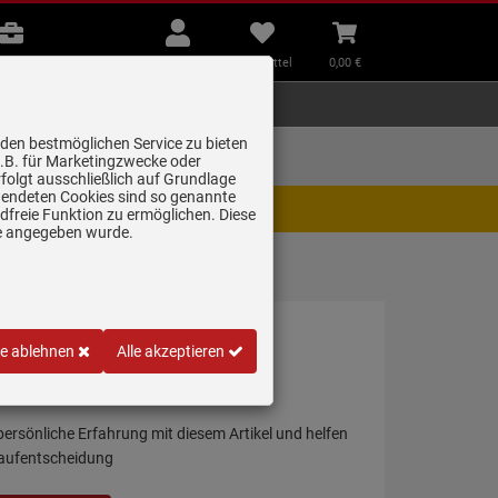
B2B
Mein
Merkzettel
Warenkorb
Beratung
Konto
aufklappen
aufklappen
Beratung
B2B
Mein Konto
Merkzettel
0,
00
€
Zubehör
Kleingeräte
Smart Home
 den bestmöglichen Service zu bieten
Lieferung zum
z.B. für Marketingzwecke oder
Wunschtermin
folgt ausschließlich auf Grundlage
erwendeten Cookies sind so genannte
igt. Wir bitten um Verständnis.
freie Funktion zu ermöglichen. Diese
ge angegeben wurde.
le ablehnen
Alle akzeptieren
eschale Edelstahl
 persönliche Erfahrung mit diesem Artikel und helfen
Kaufentscheidung