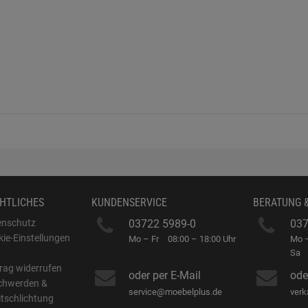
HTLICHES
KUNDENSERVICE
BERATUNG 
enschutz
03722 5989-0
037
ie-Einstellungen
Mo – Fr
08:00 – 18:00 Uhr
Mo –
B
Sa
rag widerrufen
oder per E-Mail
ode
chwerden &
service@moebelplus.de
ver
itschlichtung