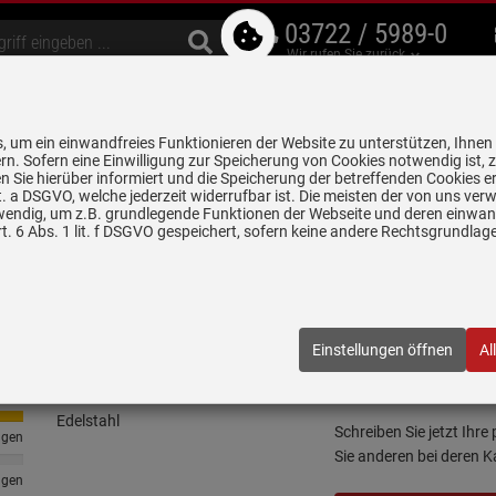
03722 / 5989-0
Wir rufen Sie zurück
bzugshauben
Geschirrspüler
Waschen & Trocknen
Spülen & Armaturen
 um ein einwandfreies Funktionieren der Website zu unterstützen, Ihnen
5 Jahre Garantie auf
rn. Sofern eine Einwilligung zur Speicherung von Cookies notwendig ist, 
alle gekennzeichneten Produkte
 Sie hierüber informiert und die Speicherung der betreffenden Cookies er
 lit. a DSGVO, welche jederzeit widerrufbar ist. Die meisten der von uns v
chen 8 und 10 Uhr werden einige Bilder und PDFs zeitweise nicht angeze
wendig, um z.B. grundlegende Funktionen der Webseite und deren einwand
. 6 Abs. 1 lit. f DSGVO gespeichert, sofern keine andere Rechtsgrundla
Bewertungen
Einstellungen öffnen
Al
Schock 629017 Rest
ngen
Schreiben Sie jetzt Ihre
ngen
Sie anderen bei deren 
ngen