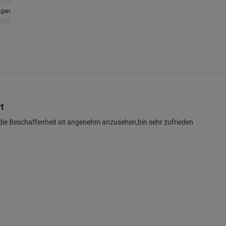
ngen
rt
d die Beschaffenheit ist angenehm anzusehen,bin sehr zufrieden