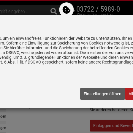
03722 / 5989-0
Wir rufen Sie zurück
bzugshauben
Geschirrspüler
Waschen & Trocknen
Spülen & Armaturen
 um ein einwandfreies Funktionieren der Website zu unterstützen, Ihnen
5 Jahre Garantie auf
rn. Sofern eine Einwilligung zur Speicherung von Cookies notwendig ist, 
alle gekennzeichneten Produkte
 Sie hierüber informiert und die Speicherung der betreffenden Cookies er
 lit. a DSGVO, welche jederzeit widerrufbar ist. Die meisten der von uns v
wendig, um z.B. grundlegende Funktionen der Webseite und deren einwand
. 6 Abs. 1 lit. f DSGVO gespeichert, sofern keine andere Rechtsgrundla
Bewertungen
Franke Strata STG 
ngen
Einstellungen öffnen
Al
Schreiben Sie jetzt Ihre
ngen
Sie anderen bei deren 
ngen
Einloggen und Bewer
ngen