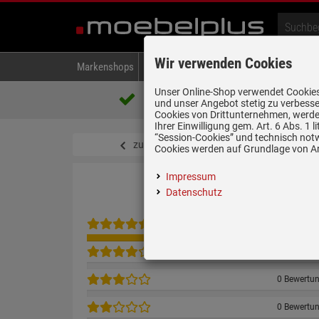
Wir verwenden Cookies
Markenshops
Backen & Kochen
Kühlen & Gefrieren
A
Unser Online-Shop verwendet Cookies,
Über 85.000 positive Bewertungen
und unser Angebot stetig zu verbesse
auf eBay, Amazon und Trusted Shops
Cookies von Drittunternehmen, werden
Ihrer Einwilligung gem. Art. 6 Abs. 1
“Session-Cookies” und technisch not
zurück zum Artikel
Cookies werden auf Grundlage von Art
Impressum
Datenschutz
1 Bewertu
0 Bewertu
0 Bewertu
0 Bewertu