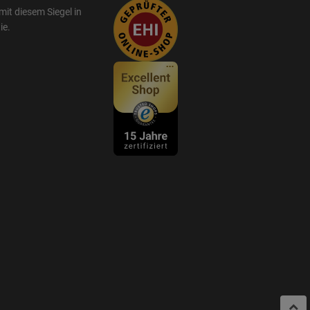
mit diesem Siegel in
ie
.