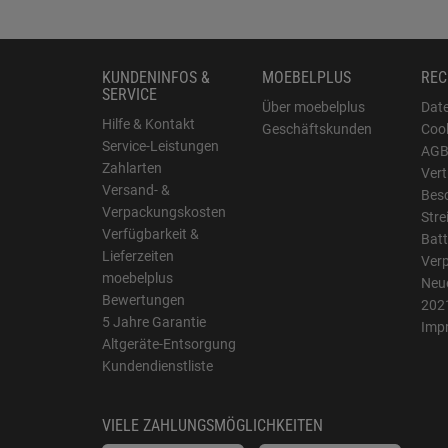
KUNDENINFOS &
MOEBELPLUS
REC
SERVICE
Über moebelplus
Dat
Hilfe & Kontakt
Geschäftskunden
Cook
Service-Leistungen
AG
Zahlarten
Vert
Versand- &
Bes
Verpackungskosten
Stre
Verfügbarkeit &
Batt
Lieferzeiten
Ver
moebelplus
Neue
Bewertungen
202
5 Jahre Garantie
Imp
Altgeräte-Entsorgung
Kundendienstliste
VIELE ZAHLUNGSMÖGLICHKEITEN