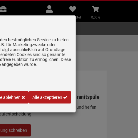
B2B
Mein
Merkzettel
Warenkorb
Beratung
Konto
aufklappen
aufklappen
Beratung
B2B
Mein Konto
Merkzettel
0,
00
€
Zubehör
Kleingeräte
Smart Home
 den bestmöglichen Service zu bieten
Lieferung zum
z.B. für Marketingzwecke oder
Wunschtermin
folgt ausschließlich auf Grundlage
erwendeten Cookies sind so genannte
freie Funktion zu ermöglichen. Diese
ge angegeben wurde.
614-78 Cashmere - 114.0303.673 Granitspüle
le ablehnen
Alle akzeptieren
 persönliche Erfahrung mit diesem Artikel und helfen
Kaufentscheidung
tung schreiben