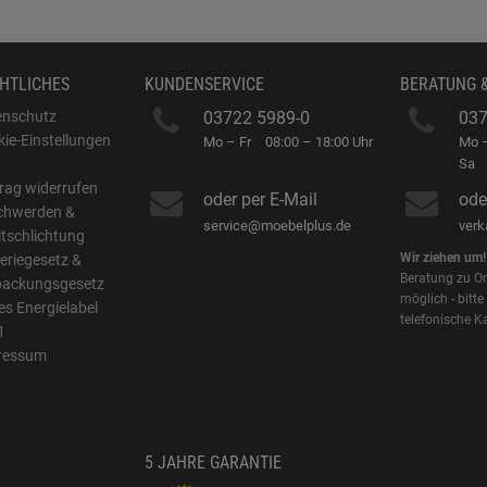
HTLICHES
KUNDENSERVICE
BERATUNG 
enschutz
03722 5989-0
037
ie-Einstellungen
Mo – Fr
08:00 – 18:00 Uhr
Mo –
B
Sa
rag widerrufen
oder per E-Mail
ode
chwerden &
service@moebelplus.de
ver
itschlichtung
Wir ziehen um!
eriegesetz &
Beratung zu On
packungsgesetz
möglich - bitte
s Energielabel
telefonische K
1
ressum
5 JAHRE GARANTIE